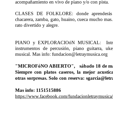
acompañamiento en vivo de piano y/o con pista.
CLASES DE FOLKLORE: donde aprenderás p
chacarera, zamba, gato, huaino, cueca mucho mas.
rato divertido y alegre.
PIANO y EXPLORACIO
ó
N MUSICAL: Intro
instrumentos de percusi
ó
n, piano guitarra, uke
musical. Mas info: fundacion@letraymusica.org
"MICROF
ó
NO ABIERTO", s
á
bado 18 de m
Siempre con
platos caseros, la mejor acustic
otras sorpresas.
Solo con reserva: sgarcia@le
Mas info: 1151515886
https://www.facebook.com/fundacionletraymusica/