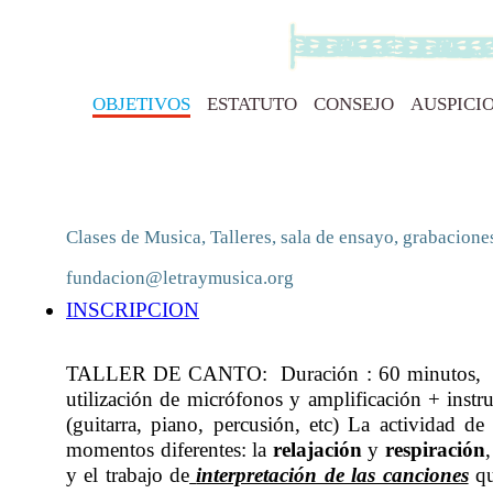
OBJETIVOS
ESTATUTO
CONSEJO
AUSPICI
Clases de Musica, Talleres, sala de ensayo, grabacione
fundacion@letraymusica.org
INSCRIPCION
TALLER DE CANTO: Duraci
ó
n : 60 minutos, 
utilizaci
ón de micr
ó
fonos y amplificaci
ó
n + instr
(guitarra, piano, percusi
ón, etc)
La actividad de T
momentos diferentes: la
relajación
y
respiración
y el trabajo de
interpretación de las canciones
qu